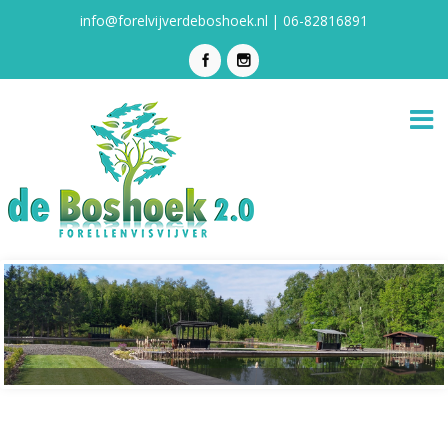
info@forelvijverdeboshoek.nl | 06-82816891