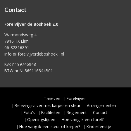
Contact
Forelvijver de Boshoek 2.0
Warmondsweg 4
7916 TX Elim
06-82816891
info @ forelvijverdeboshoek . nl
KvK nr 99746948
BTW nr NL869116344B01
Tarieven
Forelvijver
Belevingsvijver met karper en steur
Arrangementen
Foto’s
Faciliteiten
Reglement
Contact
Openingstijden
Hoe vang ik een forel?
Hoe vang ik een steur of karper?
Kinderfeestje